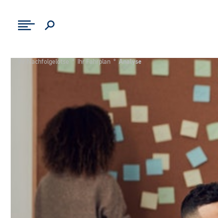
Ihr Nachfolgelotse
°
Ihr Fahrplan
°
Analyse