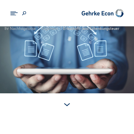
Ihr Nachfolgelotse
°
Allgemein
°
Erbschaft- und Schenkungsteuer